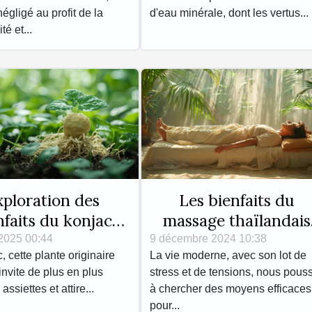
bienfaits des eaux
égligé au profit de la
d'eau minérale, dont les vertus...
minérales
té et...
xploration des
Les bienfaits du
nfaits du konjac
massage thaïlandais
la perte de poids
pour le corps et l'espr
2025 00:44
9 décembre 2024 10:38
, cette plante originaire
La vie moderne, avec son lot de
et la santé
'invite de plus en plus
stress et de tensions, nous pous
ssiettes et attire...
à chercher des moyens efficaces
pour...