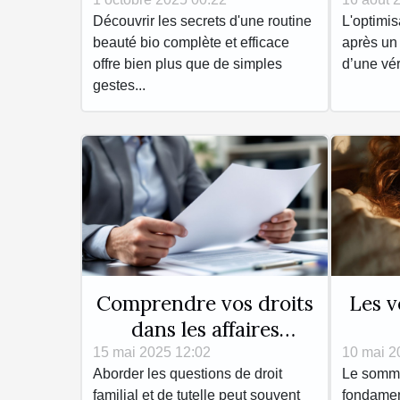
complète et efficace
corpo
Découvrir les secrets d'une routine
L'optimis
votr
beauté bio complète et efficace
après un
offre bien plus que de simples
d’une vér
gestes...
Comprendre vos droits
Les 
dans les affaires
familiales et de
polyp
15 mai 2025 12:02
10 mai 2
Aborder les questions de droit
Le sommei
dépendance
boos
familial et de tutelle peut souvent
fondament