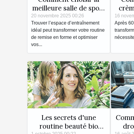
meilleure salle de sport
crèm
pour vos besoins ?
20 novembre 2025 00:26
16 novem
Trouver l’espace d’entraînement
Après 60
idéal peut transformer votre routine
transform
de remise en forme et optimiser
nécessite
vos...
Les secrets d'une
Comm
routine beauté bio
dro
1 octobre 2025 00:22
16 août 