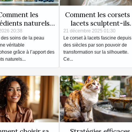
Comment les
Comment les corsets
édients naturels
lacets sculptent-ils
utionnent-ils les
votre corps ?
 2026 20:38
21 décembre 2025 01:30
 des soins de la peau
Le corset à lacets fascine depuis
ins de la peau ?
ne véritable
des siècles par son pouvoir de
hose grâce à l’apport des
transformation sur la silhouette.
ts naturels...
Ce...
ment choisir sa
Stratégies efficaces