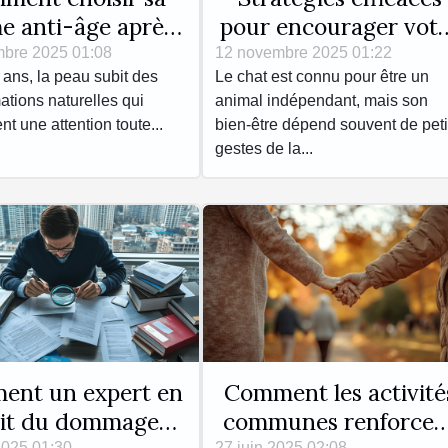
e anti-âge après
pour encourager vot
60 ans ?
chat à s'hydrater
bre 2025 01:08
12 novembre 2025 01:22
 ans, la peau subit des
Le chat est connu pour être un
davantage
ations naturelles qui
animal indépendant, mais son
nt une attention toute...
bien-être dépend souvent de peti
gestes de la...
ent un expert en
Comment les activité
it du dommage
communes renforcen
2025 01:30
27 juin 2025 02:08