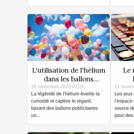
L'utilisation de l'hélium
Le 
dans les ballons
publicitaires : sécurité
préve
26 novembre 2023 02:26
21 novem
La légèreté de l'hélium éveille la
Les jeux 
et réglementations
curiosité et captive le regard,
l'espace
faisant des ballons publicitaires
source d
un...
pour des.