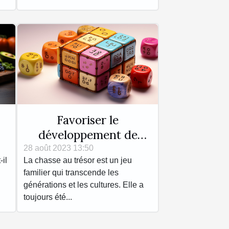
Favoriser le
développement de
 ?
l'enfant à travers les
28 août 2023 13:50
il
La chasse au trésor est un jeu
jeux de chasse au
familier qui transcende les
trésor
générations et les cultures. Elle a
toujours été...