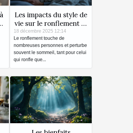
 à
Les impacts du style de
vie sur le ronflement et
comment y remédier
18 décembre 2025 12:14
Le ronflement touche de
nombreuses personnes et perturbe
souvent le sommeil, tant pour celui
qui ronfle que...
Les bienfaits