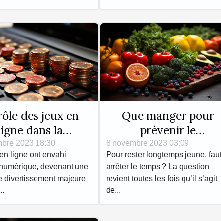
rôle des jeux en
Que manger pour
ligne dans la
prévenir le
ntion des risques
vieillissement précoce
bre 2023 18:30
8 novembre 2023 03:09
en ligne ont envahi
Pour rester longtemps jeune, faut-
liés au jeu
 numérique, devenant une
arrêter le temps ? La question
e divertissement majeure
revient toutes les fois qu’il s’agit
..
de...