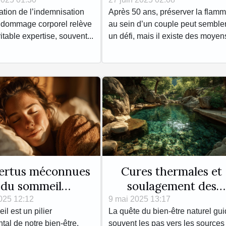
rel optimise-t-il
les liens amoureux
ation de l’indemnisation
Après 50 ans, préserver la flam
e indemnisation ?
après 50 ans ?
 dommage corporel relève
au sein d’un couple peut semble
itable expertise, souvent...
un défi, mais il existe des moyens
vertus méconnues
Cures thermales et
du sommeil
soulagement des
hasique Comment
affections cutanées
025 12:12
9 mai 2025 13:17
l est un pilier
La quête du bien-être naturel gu
ter votre énergie
Découvertes sur les
al de notre bien-être,
souvent les pas vers les sources