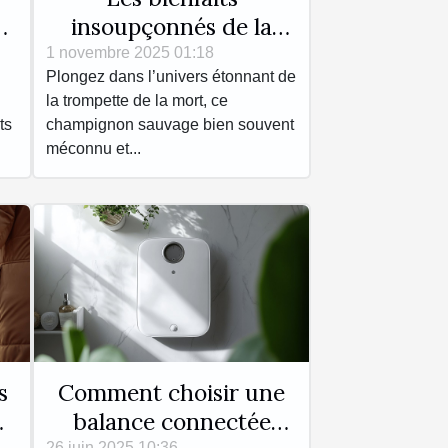
re
insoupçonnés de la
trompette de la mort
1 novembre 2025 01:18
Plongez dans l’univers étonnant de
sur la santé
la trompette de la mort, ce
ts
champignon sauvage bien souvent
méconnu et...
s
Comment choisir une
t
balance connectée
26 juin 2025 10:36