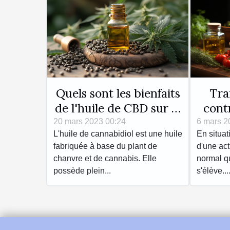
Quels sont les bienfaits
Tra
de l'huile de CBD sur la
cont
santé ?
20 mars 2023 00:24
6 mars 2
L'huile de cannabidiol est une huile
En situat
fabriquée à base du plant de
d'une act
chanvre et de cannabis. Elle
normal qu
possède plein...
s'élève...