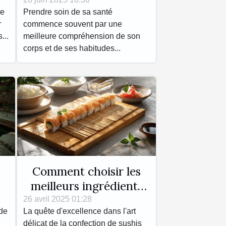
pour une meilleure
me
Prendre soin de sa santé
santé ?
r
commence souvent par une
...
meilleure compréhension de son
corps et de ses habitudes...
Comment choisir les
meilleurs ingrédients
pour vos sushis faits
26 avril 2025 01:28
ide
La quête d'excellence dans l'art
maison
délicat de la confection de sushis