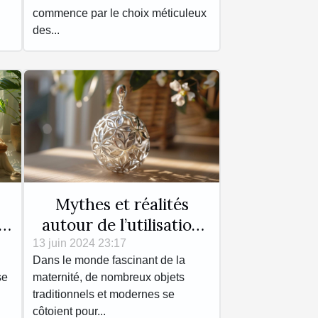
commence par le choix méticuleux
des...
Mythes et réalités
autour de l’utilisation
it
du bola de grossesse
13 juin 2024 23:17
Dans le monde fascinant de la
se
maternité, de nombreux objets
traditionnels et modernes se
côtoient pour...