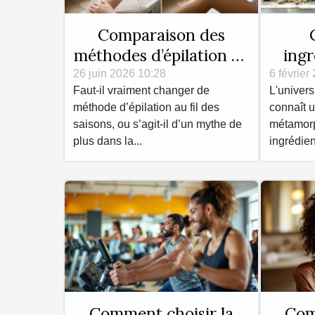
Comparaison des
méthodes d’épilation en
ingr
fonction des saisons
révol
26 juin 2026 10:28
6 février
Faut-il vraiment changer de
L'univers
so
méthode d’épilation au fil des
connaît u
saisons, ou s’agit-il d’un mythe de
métamorp
plus dans la...
ingrédien
Comment choisir la
Com