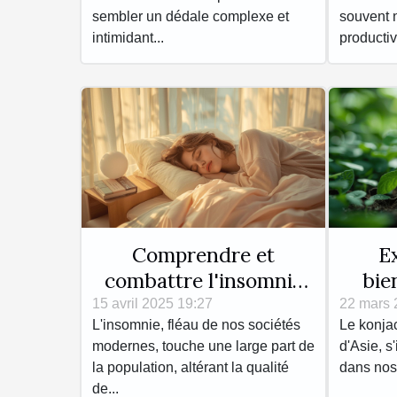
sembler un dédale complexe et
souvent n
intimidant...
productivi
Comprendre et
E
combattre l'insomnie
bie
sans médicaments
pour 
15 avril 2025 19:27
22 mars 
L'insomnie, fléau de nos sociétés
Le konjac
astuces naturelles et
modernes, touche une large part de
d'Asie, s
efficaces
la population, altérant la qualité
dans nos a
de...