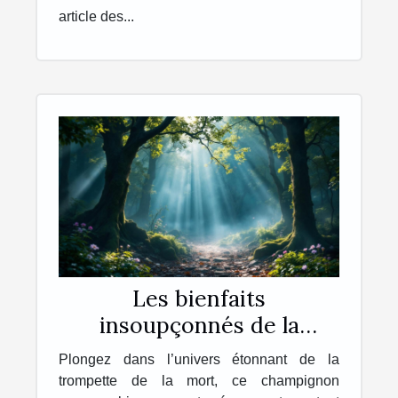
article des...
Les bienfaits
insoupçonnés de la
trompette de la mort sur
Plongez dans l’univers étonnant de la
la santé
trompette de la mort, ce champignon