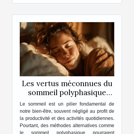
Les vertus méconnues du
sommeil polyphasique
Comment booster votre
Le sommeil est un pilier fondamental de
énergie
notre bien-être, souvent négligé au profit de
la productivité et des activités quotidiennes.
Pourtant, des méthodes alternatives comme
le sommeil polyphasique pourraient