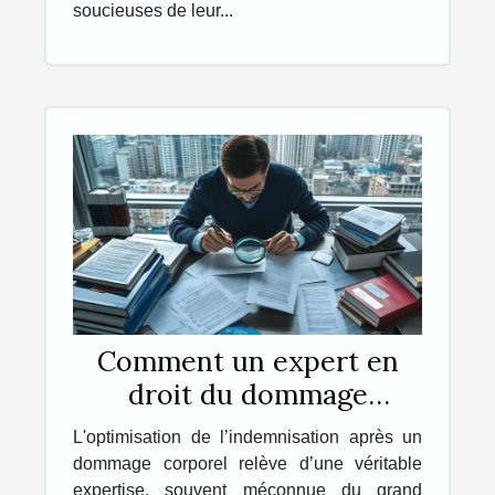
soucieuses de leur...
Comment un expert en
droit du dommage
corporel optimise-t-il
L'optimisation de l’indemnisation après un
votre indemnisation ?
dommage corporel relève d’une véritable
expertise, souvent méconnue du grand