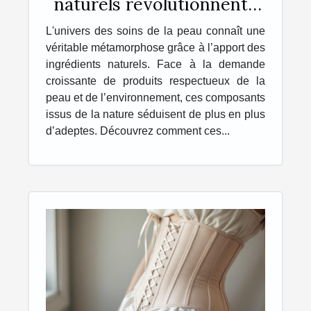
naturels révolutionnent-
ils les soins de la peau ?
L'univers des soins de la peau connaît une
véritable métamorphose grâce à l’apport des
ingrédients naturels. Face à la demande
croissante de produits respectueux de la
peau et de l’environnement, ces composants
issus de la nature séduisent de plus en plus
d’adeptes. Découvrez comment ces...