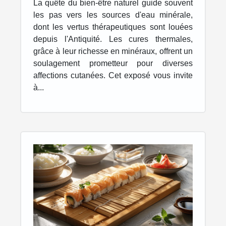
La quête du bien-être naturel guide souvent
Découvertes sur les
les pas vers les sources d'eau minérale,
bienfaits des eaux
dont les vertus thérapeutiques sont louées
depuis l'Antiquité. Les cures thermales,
minérales
grâce à leur richesse en minéraux, offrent un
soulagement prometteur pour diverses
affections cutanées. Cet exposé vous invite
à...