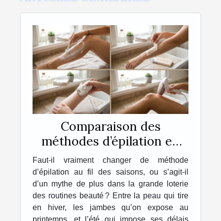
Comparaison des
méthodes d’épilation en
fonction des saisons
Faut-il vraiment changer de méthode
d’épilation au fil des saisons, ou s’agit-il
d’un mythe de plus dans la grande loterie
des routines beauté ? Entre la peau qui tire
en hiver, les jambes qu’on expose au
printemps, et l’été qui impose ses délais