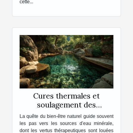
cette...
Cures thermales et
soulagement des
affections cutanées
La quête du bien-être naturel guide souvent
Découvertes sur les
les pas vers les sources d'eau minérale,
bienfaits des eaux
dont les vertus thérapeutiques sont louées