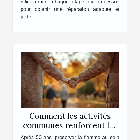
efficacement chaque étape du processus
pour obtenir une réparation adaptée et
juste....
Comment les activités
communes renforcent les
liens amoureux après 50
Après 50 ans, préserver la flamme au sein