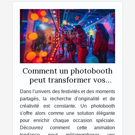
Comment un photobooth
peut transformer vos
événements en souvenirs
Dans l’univers des festivités et des moments
inoubliables
partagés, la recherche d’originalité et de
créativité est constante. Un photobooth
s'offre alors comme une solution élégante
pour enrichir chaque occasion spéciale.
Découvrez comment cette animation
tendance peut métamorphoser vos