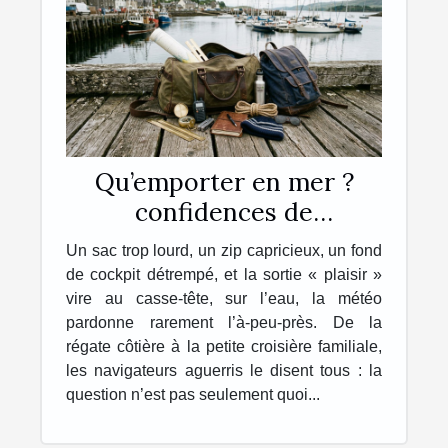
Qu’emporter en mer ?
confidences de
navigateurs sur leur sac
Un sac trop lourd, un zip capricieux, un fond
idéal
de cockpit détrempé, et la sortie « plaisir »
vire au casse-tête, sur l’eau, la météo
pardonne rarement l’à-peu-près. De la
régate côtière à la petite croisière familiale,
les navigateurs aguerris le disent tous : la
question n’est pas seulement quoi...