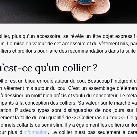
llier, plus qu’un accessoire, se révèle un être objet expressif 
in. La mise en valeur de cet accessoire et du vêtement mis, par
lliers et profitons pour faire des recommandations dans la suite d
’est-ce qu’un collier ?
llier est un bijou enroulé autour du cou. Beaucoup l’intègrent d
n vêtement mis autour du cou. C’est un assemblage d’éléments
 à dessiner un motif bien précis et voulu du concepteur. Le méta
cipants à la conception des colliers. Sa valeur sur le marché va
cation. Plusieurs types sont distinguables de nos jours sur 
ement la taille du cou qualifié de << Collier ras du cou >>. Ce
tionnels collants ou semi slim. Il y a également les colliers unif
our plus d’
information
. Le collier n’est pas seulement à carac