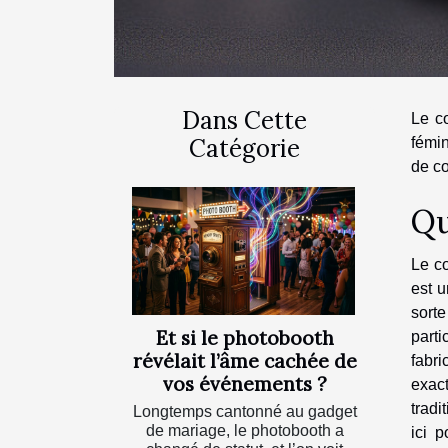
Dans Cette
Le co
Catégorie
fémin
de co
Qu
Le co
est u
sorte
Et si le photobooth
parti
révélait l’âme cachée de
fabri
vos événements ?
exact
tradi
Longtemps cantonné au gadget
de mariage, le photobooth a
ici p