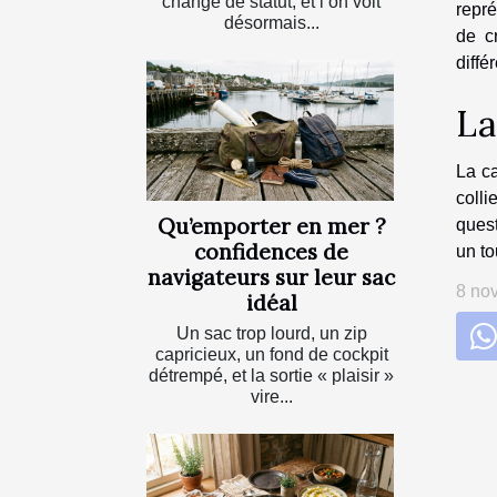
changé de statut, et l’on voit
repré
désormais...
de cr
diffé
La
La ca
colli
Qu’emporter en mer ?
quest
confidences de
un to
navigateurs sur leur sac
8 no
idéal
Un sac trop lourd, un zip
capricieux, un fond de cockpit
détrempé, et la sortie « plaisir »
vire...