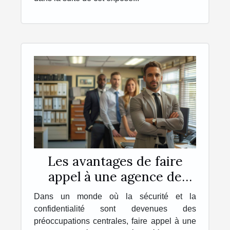
Les avantages de faire
appel à une agence de
détective privé agréée
Dans un monde où la sécurité et la
pour des enquêtes légales
confidentialité sont devenues des
préoccupations centrales, faire appel à une