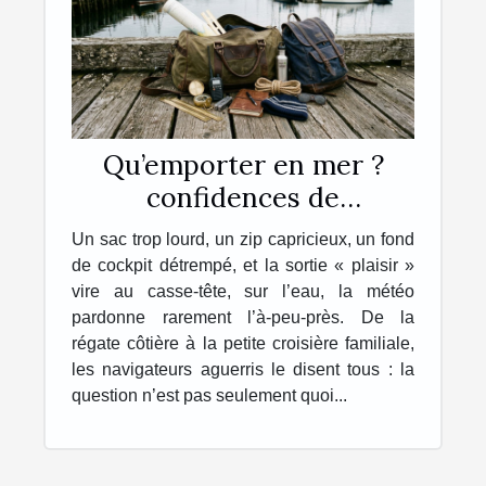
Qu’emporter en mer ?
confidences de
navigateurs sur leur sac
Un sac trop lourd, un zip capricieux, un fond
idéal
de cockpit détrempé, et la sortie « plaisir »
vire au casse-tête, sur l’eau, la météo
pardonne rarement l’à-peu-près. De la
régate côtière à la petite croisière familiale,
les navigateurs aguerris le disent tous : la
question n’est pas seulement quoi...