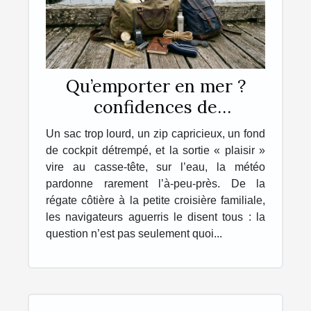
Qu’emporter en mer ?
confidences de
navigateurs sur leur sac
Un sac trop lourd, un zip capricieux, un fond
idéal
de cockpit détrempé, et la sortie « plaisir »
vire au casse-tête, sur l’eau, la météo
pardonne rarement l’à-peu-près. De la
régate côtière à la petite croisière familiale,
les navigateurs aguerris le disent tous : la
question n’est pas seulement quoi...