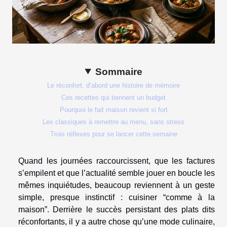
Sommaire
Le réconfort, d’abord une histoire de mémoire
Ces recettes qui tiennent un budget
Pourquoi le fait maison revient si fort
Les classiques à remettre au menu, sans stress
Trois réflexes pour se lancer cette semaine
Quand les journées raccourcissent, que les factures
s’empilent et que l’actualité semble jouer en boucle les
mêmes inquiétudes, beaucoup reviennent à un geste
simple, presque instinctif : cuisiner “comme à la
maison”. Derrière le succès persistant des plats dits
réconfortants, il y a autre chose qu’une mode culinaire,