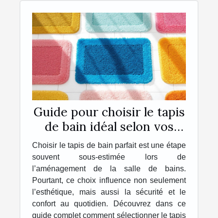
Guide pour choisir le tapis
de bain idéal selon vos
besoins
Choisir le tapis de bain parfait est une étape
souvent sous-estimée lors de
l’aménagement de la salle de bains.
Pourtant, ce choix influence non seulement
l’esthétique, mais aussi la sécurité et le
confort au quotidien. Découvrez dans ce
guide complet comment sélectionner le tapis