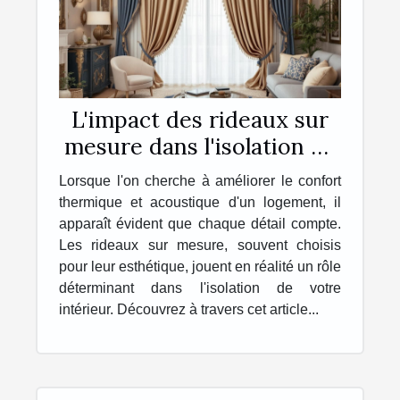
L'impact des rideaux sur
mesure dans l'isolation de
votre intérieur
Lorsque l'on cherche à améliorer le confort
thermique et acoustique d'un logement, il
apparaît évident que chaque détail compte.
Les rideaux sur mesure, souvent choisis
pour leur esthétique, jouent en réalité un rôle
déterminant dans l'isolation de votre
intérieur. Découvrez à travers cet article...