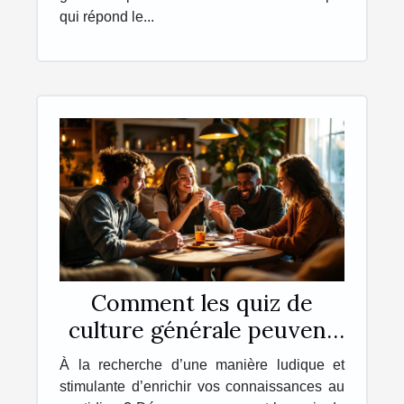
qui répond le...
Comment les quiz de
culture générale peuvent
enrichir votre quotidien ?
À la recherche d’une manière ludique et
stimulante d’enrichir vos connaissances au