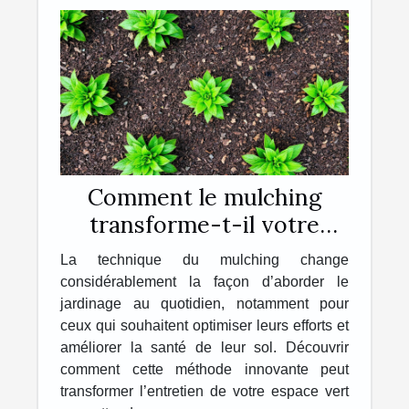
Comment le mulching
transforme-t-il votre
jardinage quotidien ?
La technique du mulching change
considérablement la façon d’aborder le
jardinage au quotidien, notamment pour
ceux qui souhaitent optimiser leurs efforts et
améliorer la santé de leur sol. Découvrir
comment cette méthode innovante peut
transformer l’entretien de votre espace vert