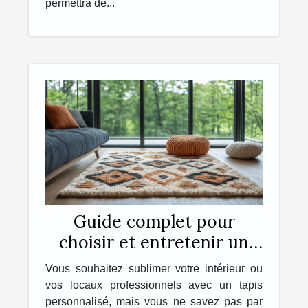
permettra de...
Guide complet pour
choisir et entretenir un
tapis personnalisé
Vous souhaitez sublimer votre intérieur ou
vos locaux professionnels avec un tapis
personnalisé, mais vous ne savez pas par