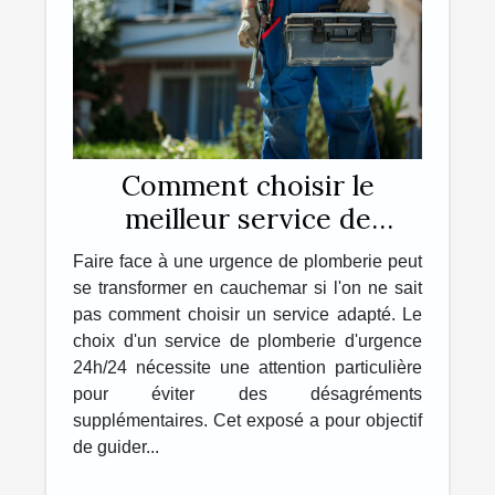
Comment choisir le
meilleur service de
plomberie d'urgence
Faire face à une urgence de plomberie peut
24h/24
se transformer en cauchemar si l'on ne sait
pas comment choisir un service adapté. Le
choix d'un service de plomberie d'urgence
24h/24 nécessite une attention particulière
pour éviter des désagréments
supplémentaires. Cet exposé a pour objectif
de guider...