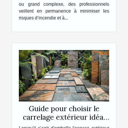
ou grand complexe, des professionnels
veillent en permanence à minimiser les
risques d’incendie et à...
Guide pour choisir le
carrelage extérieur idéal
pour votre maison