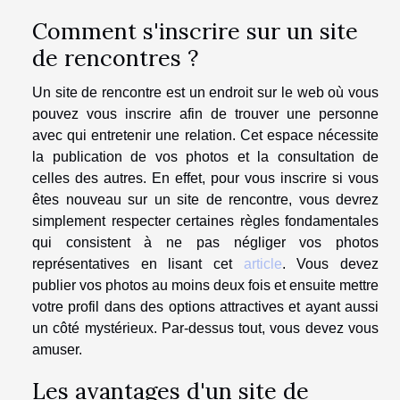
Comment s'inscrire sur un site
de rencontres ?
Un site de rencontre est un endroit sur le web où vous
pouvez vous inscrire afin de trouver une personne
avec qui entretenir une relation. Cet espace nécessite
la publication de vos photos et la consultation de
celles des autres. En effet, pour vous inscrire si vous
êtes nouveau sur un site de rencontre, vous devrez
simplement respecter certaines règles fondamentales
qui consistent à ne pas négliger vos photos
représentatives en lisant cet
article
. Vous devez
publier vos photos au moins deux fois et ensuite mettre
votre profil dans des options attractives et ayant aussi
un côté mystérieux. Par-dessus tout, vous devez vous
amuser.
Les avantages d'un site de