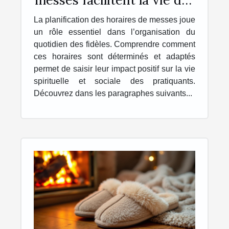
messes facilitent la vie des
pratiquants ?
La planification des horaires de messes joue
un rôle essentiel dans l’organisation du
quotidien des fidèles. Comprendre comment
ces horaires sont déterminés et adaptés
permet de saisir leur impact positif sur la vie
spirituelle et sociale des pratiquants.
Découvrez dans les paragraphes suivants...