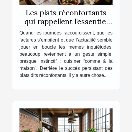
Les plats réconfortants
qui rappellent l’essentiel
chez soi
Quand les journées raccourcissent, que les
factures s’empilent et que l’actualité semble
jouer en boucle les mêmes inquiétudes,
beaucoup reviennent à un geste simple,
presque instinctif : cuisiner “comme à la
maison”. Derrière le succès persistant des
plats dits réconfortants, il y a autre chose...