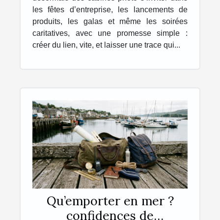
les fêtes d’entreprise, les lancements de
produits, les galas et même les soirées
caritatives, avec une promesse simple :
créer du lien, vite, et laisser une trace qui...
Qu’emporter en mer ?
confidences de