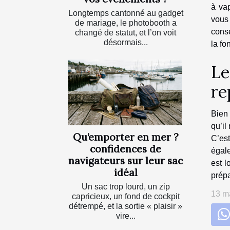
à vap
Longtemps cantonné au gadget
vous
de mariage, le photobooth a
conse
changé de statut, et l’on voit
désormais...
la fo
Le
re
Bien 
qu’il
Qu’emporter en mer ?
C’est
confidences de
égale
navigateurs sur leur sac
est l
idéal
prépa
Un sac trop lourd, un zip
13 m
capricieux, un fond de cockpit
détrempé, et la sortie « plaisir »
vire...