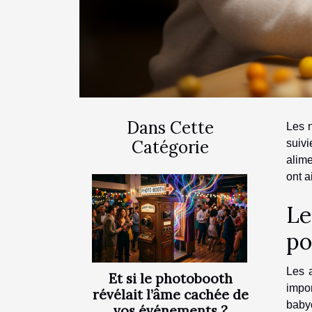
Dans Cette
Les n
Catégorie
suiv
alime
ont a
Le
po
Les 
Et si le photobooth
impo
révélait l’âme cachée de
baby
vos événements ?