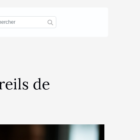
reils de
?