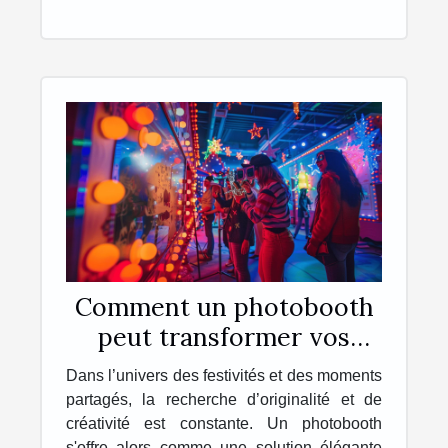
Comment un photobooth
peut transformer vos
événements en souvenirs
Dans l’univers des festivités et des moments
inoubliables
partagés, la recherche d’originalité et de
créativité est constante. Un photobooth
s'offre alors comme une solution élégante