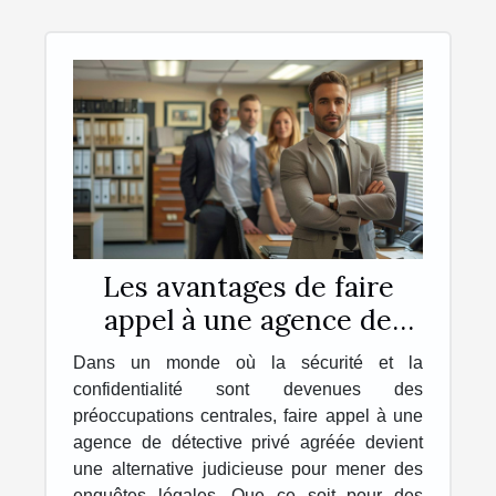
Les avantages de faire
appel à une agence de
détective privé agréée
Dans un monde où la sécurité et la
pour des enquêtes légales
confidentialité sont devenues des
préoccupations centrales, faire appel à une
agence de détective privé agréée devient
une alternative judicieuse pour mener des
enquêtes légales. Que ce soit pour des