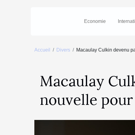
Economie
Internat
Accueil
Divers
Macaulay Culkin devenu pap
Macaulay Culk
nouvelle pour 