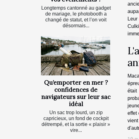
ancie
Longtemps cantonné au gadget
aupa
de mariage, le photobooth a
Leur 
changé de statut, et l’on voit
désormais...
Culk
imme
L'
an
Maca
Qu’emporter en mer ?
épreu
confidences de
était
navigateurs sur leur sac
proba
idéal
jeune
Un sac trop lourd, un zip
effet
capricieux, un fond de cockpit
vient
détrempé, et la sortie « plaisir »
d'aut
vire...