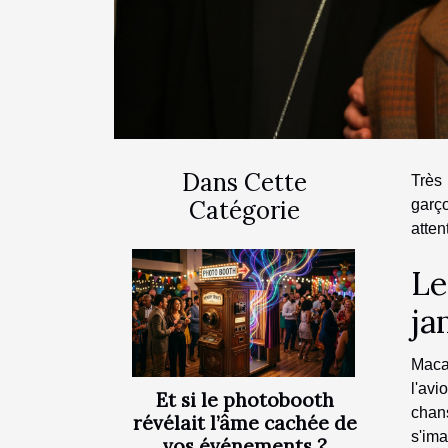
Dans Cette
Très
Catégorie
garço
atten
Le
ja
Macau
l'avi
Et si le photobooth
chans
révélait l’âme cachée de
s'im
vos événements ?