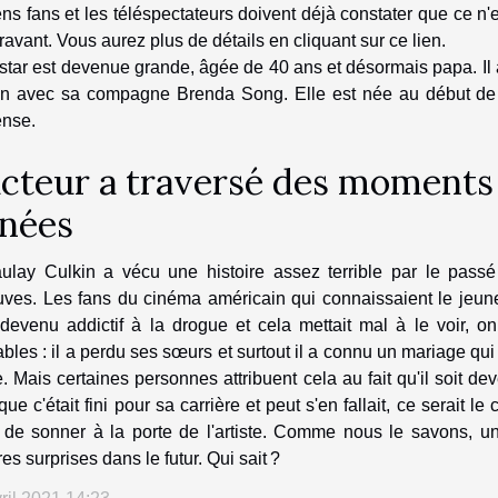
ns fans et les téléspectateurs doivent déjà constater que ce n
ravant. Vous aurez
plus de détails
en cliquant sur ce lien.
star est devenue grande, âgée de 40 ans et désormais papa. Il 
in avec sa compagne Brenda Song. Elle est née au début de c
nse.
acteur a traversé des moments 
nées
ulay Culkin a vécu une histoire assez terrible par le passé
ves. Les fans du cinéma américain qui connaissaient le jeune ac
 devenu addictif à la drogue et cela mettait mal à le voir, on
bles : il a perdu ses sœurs et surtout il a connu un mariage qui 
. Mais certaines personnes attribuent cela au fait qu'il soit d
 que c'était fini pour sa carrière et peut s'en fallait, ce serai
 de sonner à la porte de l'artiste. Comme nous le savons, un 
res surprises dans le futur. Qui sait ?