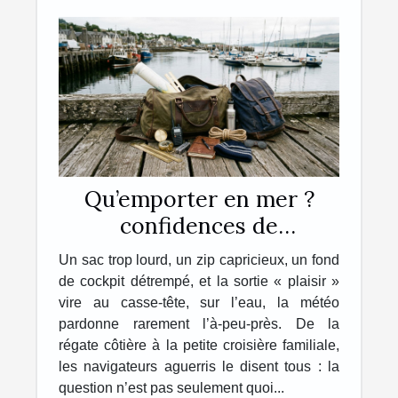
Qu’emporter en mer ?
confidences de
navigateurs sur leur sac
Un sac trop lourd, un zip capricieux, un fond
idéal
de cockpit détrempé, et la sortie « plaisir »
vire au casse-tête, sur l’eau, la météo
pardonne rarement l’à-peu-près. De la
régate côtière à la petite croisière familiale,
les navigateurs aguerris le disent tous : la
question n’est pas seulement quoi...