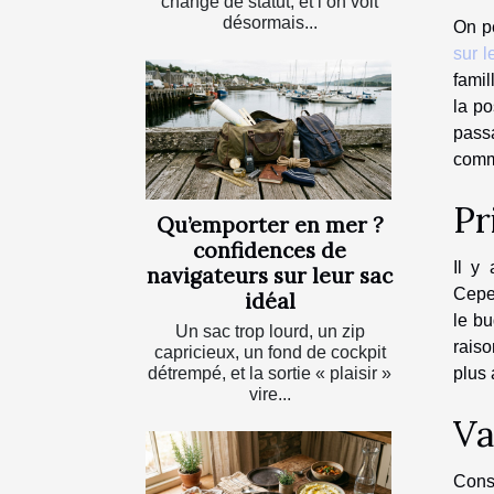
changé de statut, et l’on voit
désormais...
On pe
sur l
famil
la po
pass
commu
Pr
Qu’emporter en mer ?
confidences de
Il y
navigateurs sur leur sac
Cepen
idéal
le bu
Un sac trop lourd, un zip
raiso
capricieux, un fond de cockpit
détrempé, et la sortie « plaisir »
plus 
vire...
Va
Const