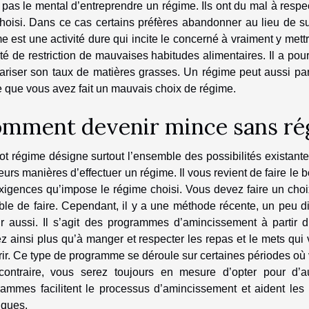
 pas le mental d’entreprendre un régime. Ils ont du mal à respec
hoisi. Dans ce cas certains préfères abandonner au lieu de su
e est une activité dure qui incite le concerné à vraiment y met
ité de restriction de mauvaises habitudes alimentaires. Il a pou
ariser son taux de matières grasses. Un régime peut aussi par
 que vous avez fait un mauvais choix de régime.
mment devenir mince sans ré
t régime désigne surtout l’ensemble des possibilités existante
eurs manières d’effectuer un régime. Il vous revient de faire le
xigences qu’impose le régime choisi. Vous devez faire un cho
le de faire. Cependant, il y a une méthode récente, un peu di
r aussi. Il s’agit des programmes d’amincissement à partir d’
z ainsi plus qu’à manger et respecter les repas et le mets qu
ir. Ce type de programme se déroule sur certaines périodes o
contraire, vous serez toujours en mesure d’opter pour d’au
rammes facilitent le processus d’amincissement et aident les 
iques.