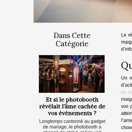
Dans Cette
Le ré
Catégorie
maig
d’inf
Qu
Un r
d’act
en sa
Et si le photobooth
maigr
révélait l’âme cachée de
vos p
vos événements ?
attei
l’ami
Longtemps cantonné au gadget
de mariage, le photobooth a
chose