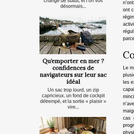
changé de statut, et l’on voit
n’ont
désormais...
ont c
régim
activ
régul
parce
Co
Qu’emporter en mer ?
confidences de
Le mo
navigateurs sur leur sac
plusi
idéal
les e
capab
Un sac trop lourd, un zip
capricieux, un fond de cockpit
minci
détrempé, et la sortie « plaisir »
n’ave
vire...
maigr
cas 
prog
phys