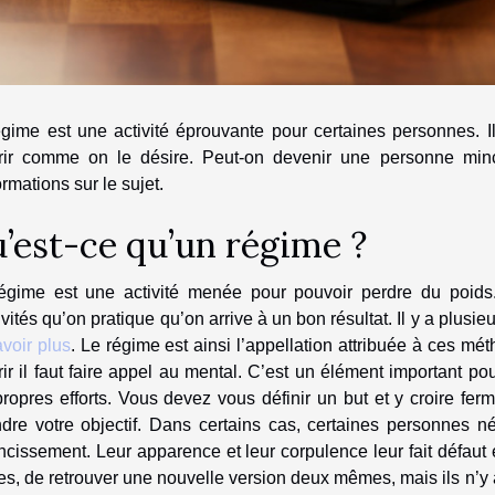
gime est une activité éprouvante pour certaines personnes. Il
rir comme on le désire. Peut-on devenir une personne min
ormations sur le sujet.
’est-ce qu’un régime ?
égime est une activité menée pour pouvoir perdre du poids
ivités qu’on pratique qu’on arrive à un bon résultat. Il y a plus
voir plus
. Le régime est ainsi l’appellation attribuée à ces mé
ir il faut faire appel au mental. C’est un élément important po
ropres efforts. Vous devez vous définir un but et y croire f
ndre votre objectif. Dans certains cas, certaines personnes 
ncissement. Leur apparence et leur corpulence leur fait défaut e
s, de retrouver une nouvelle version deux mêmes, mais ils n’y ar