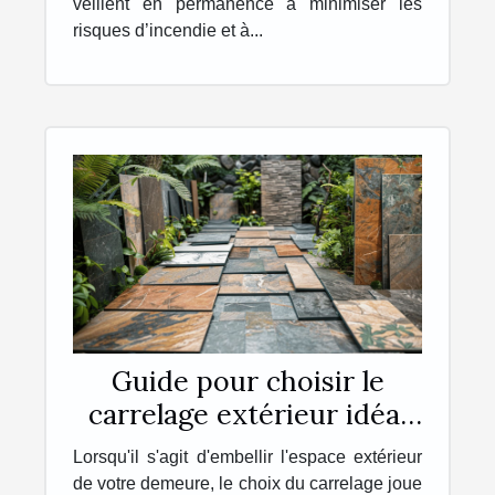
veillent en permanence à minimiser les
risques d’incendie et à...
Guide pour choisir le
carrelage extérieur idéal
pour votre maison
Lorsqu'il s'agit d'embellir l'espace extérieur
de votre demeure, le choix du carrelage joue