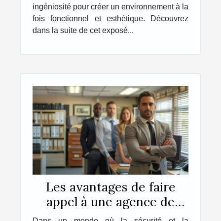
ingéniosité pour créer un environnement à la
fois fonctionnel et esthétique. Découvrez
dans la suite de cet exposé...
Les avantages de faire
appel à une agence de
détective privé agréée
Dans un monde où la sécurité et la