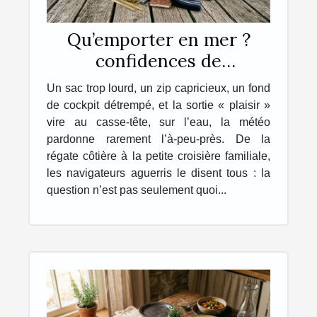
Qu’emporter en mer ?
confidences de
navigateurs sur leur sac
Un sac trop lourd, un zip capricieux, un fond
idéal
de cockpit détrempé, et la sortie « plaisir »
vire au casse-tête, sur l’eau, la météo
pardonne rarement l’à-peu-près. De la
régate côtière à la petite croisière familiale,
les navigateurs aguerris le disent tous : la
question n’est pas seulement quoi...