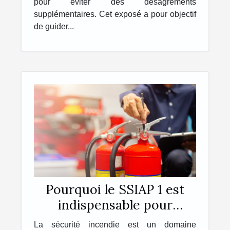
pour éviter des désagréments
supplémentaires. Cet exposé a pour objectif
de guider...
Pourquoi le SSIAP 1 est
indispensable pour
travailler dans la sécurité
La sécurité incendie est un domaine