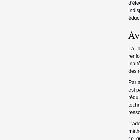
d'éle
indi
éduca
Av
La b
renfo
inalt
des r
Par a
est p
rédui
tech
resso
L'ad
métho
ce q