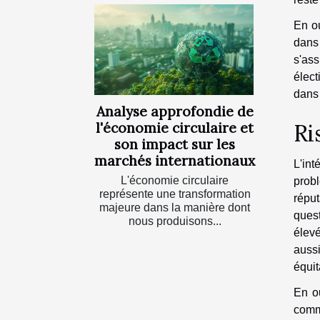
En ou
dans
s'ass
élect
dans
Analyse approfondie de
Ri
l'économie circulaire et
son impact sur les
marchés internationaux
L'int
L'économie circulaire
probl
représente une transformation
réput
majeure dans la manière dont
ques
nous produisons...
élevé
aussi
équit
En ou
comm