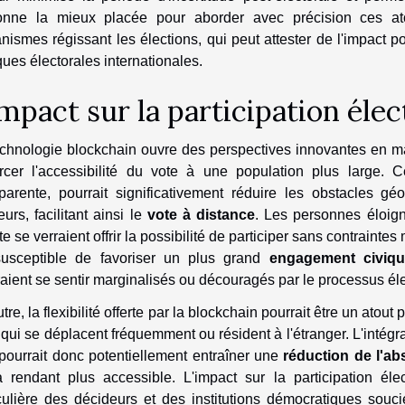
onne la mieux placée pour aborder avec précision ces at
ismes régissant les élections, qui peut attester de l'impact po
ques électorales internationales.
impact sur la participation élec
chnologie blockchain ouvre des perspectives innovantes en ma
orcer l'accessibilité du vote à une population plus large. 
sparente, pourrait significativement réduire les obstacles gé
eurs, facilitant ainsi le
vote à distance
. Les personnes éloig
te se verraient offrir la possibilité de participer sans contrainte
susceptible de favoriser un plus grand
engagement civiqu
aient se sentir marginalisés ou découragés par le processus élec
tre, la flexibilité offerte par la blockchain pourrait être un atout 
qui se déplacent fréquemment ou résident à l'étranger. L'intégr
pourrait donc potentiellement entraîner une
réduction de l'ab
a rendant plus accessible. L'impact sur la participation éle
iculière des décideurs et des institutions démocratiques souc