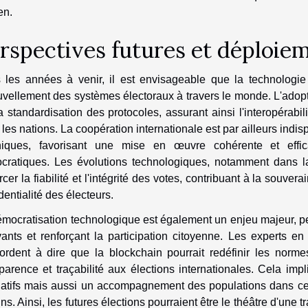
en.
rspectives futures et déploiem
 les années à venir, il est envisageable que la technologie
vellement des systèmes électoraux à travers le monde. L'adopti
a standardisation des protocoles, assurant ainsi l'interopérabili
 les nations. La coopération internationale est par ailleurs indis
niques, favorisant une mise en œuvre cohérente et effi
cratiques. Les évolutions technologiques, notamment dans la 
rcer la fiabilité et l'intégrité des votes, contribuant à la souve
dentialité des électeurs.
mocratisation technologique est également un enjeu majeur, pe
vants et renforçant la participation citoyenne. Les experts e
cordent à dire que la blockchain pourrait redéfinir les norm
parence et traçabilité aux élections internationales. Cela i
latifs mais aussi un accompagnement des populations dans cett
ins. Ainsi, les futures élections pourraient être le théâtre d'une