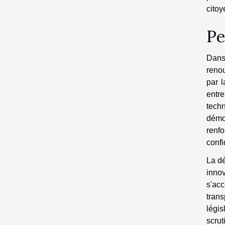
citoy
Pe
Dans
renou
par l
entre
tech
démo
renfo
confi
La dé
inno
s'ac
trans
légis
scrut