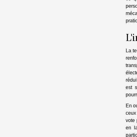
pers
mécan
prati
L'
La te
renf
tran
élect
rédui
est 
pourr
En ou
ceux 
vote 
en l
part