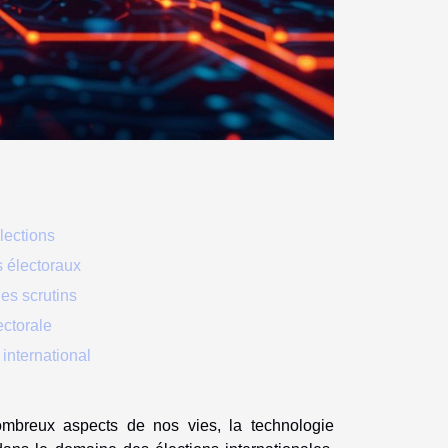
lections
s électoraux
es scrutins
ectorale
international
ombreux aspects de nos vies, la technologie