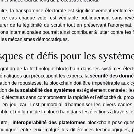
tre, la transparence électorale est significativement renforcé
 ce cas chaque vote, est vérifiable publiquement sans révél
urer de la légitimité du scrutin tout en préservant l'anonyma
ions internationales pourrait ainsi contribuer à lutter contre les
 les mécanismes démocratiques.
sques et défis pour les systèm
égration de la technologie blockchain dans les systèmes élec
ématiques qui préoccupent les experts, la
sécurité des donn
ation de robustesse, la blockchain doit être impénétrable aux cy
tion de la
scalabilité des systèmes
est également centrale : les
 d'électeurs sans compromettre la rapidité et l'efficacité du pr
 en jeu, car il est primordial d'harmoniser les divers cadre
able et uniforme de la blockchain dans les élections à travers l
tre, l'
interoperabilité des plateformes
blockchain pose quest
uniquer entre eux, malgré les différences technologiques, p