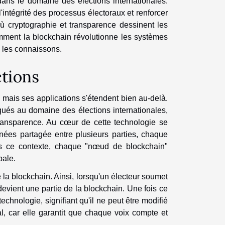
ns le domaine des élections internationales.
l'intégrité des processus électoraux et renforcer
ù cryptographie et transparence dessinent les
mment la blockchain révolutionne les systèmes
s les connaissons.
ctions
 mais ses applications s'étendent bien au-delà.
qués au domaine des élections internationales,
transparence. Au cœur de cette technologie se
onnées partagée entre plusieurs parties, chaque
ns ce contexte, chaque "nœud de blockchain"
bale.
 la blockchain. Ainsi, lorsqu'un électeur soumet
devient une partie de la blockchain. Une fois ce
technologie, signifiant qu'il ne peut être modifié
al, car elle garantit que chaque voix compte et