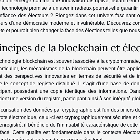
kchain émerge comme une innovation disruptive, notamment da
 technologie promise à un avenir radieux pourrait-elle garantir 
onfiance des électeurs ? Plongez dans cet univers fascinant o
ours d'une démocratie moderne et invulnérable. Découvrez co
te et pourrait bien changer la face des élections telles que nou
incipes de la blockchain et éle
chnologie blockchain est souvent associée à la cryptomonnaie,
rticulier, les mécanismes de la blockchain peuvent être appli
ant des perspectives innovantes en termes de sécurité et de 
e le concept de registre distribué. Il s'agit d'une base de d
icipant possédant une copie identique des informations. Da
ient une version du registre, participant ainsi à son intégrité glo
curisation des données par cryptographie est l'un des piliers de
ote électronique, celui-ci est cryptographiquement sécurisé et 
enregistré, il bénéficie de l'immuabilité caractéristique de cette 
facé. Cette qualité est fondamentale dans le contexte élector
 inchangée tout au long du processus électoral.