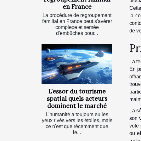
bloc
en France
Cette
La procédure de regroupement
la c
familial en France peut s'avérer
cont
complexe et semée
de vo
d'embûches pour...
Pr
La te
En pa
offr
trouv
L'essor du tourisme
part
spatial quels acteurs
maint
dominent le marché
La sé
L'humanité a toujours eu les
son v
yeux rivés vers les étoiles, mais
vote 
ce n'est que récemment que
le...
ou ef
reste