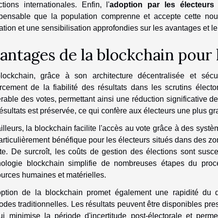
ctions internationales. Enfin, l'
adoption par les électeurs
r
spensable que la population comprenne et accepte cette nou
tion et une sensibilisation approfondies sur les avantages et l
antages de la blockchain pour 
lockchain, grâce à son architecture décentralisée et sécu
rcement de la fiabilité des résultats dans les scrutins élect
érable des votes, permettant ainsi une réduction significative des
ésultats est préservée, ce qui confère aux électeurs une plus g
illeurs, la blockchain facilite l'accès au vote grâce à des syst
articulièrement bénéfique pour les électeurs situés dans des z
te. De surcroît, les coûts de gestion des élections sont susce
nologie blockchain simplifie de nombreuses étapes du proce
urces humaines et matérielles.
option de la blockchain promet également une rapidité du 
des traditionnelles. Les résultats peuvent être disponibles pre
ui minimise la période d'incertitude post-électorale et perme