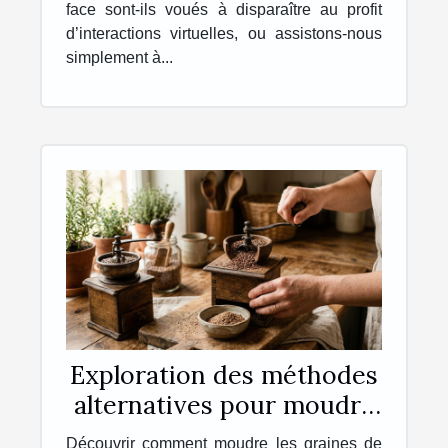
face sont-ils voués à disparaître au profit
d’interactions virtuelles, ou assistons-nous
simplement à...
Exploration des méthodes
alternatives pour moudre
les graines de lin à la
Découvrir comment moudre les graines de