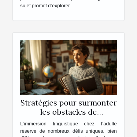
sujet promet d’explorer...
Stratégies pour surmonter
les obstacles de
l'immersion linguistique
L’immersion linguistique chez l’adulte
chez l'adulte
réserve de nombreux défis uniques, bien